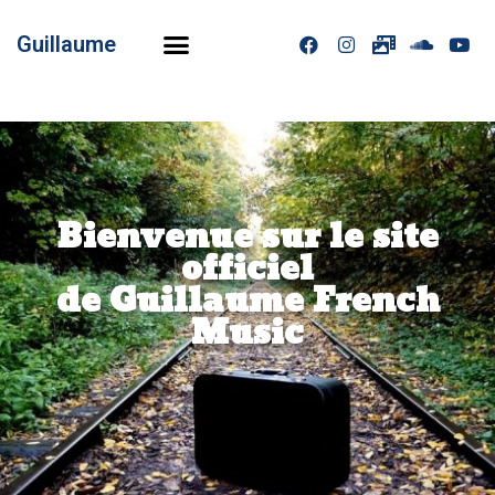
Guillaume
Bienvenue sur le site
officiel
de Guillaume French
Music